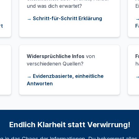
und was dich erwartet?
E
→ Schritt-für-Schritt Erklärung
→
rt
F
Widersprüchliche Infos
von
F
verschiedenen Quellen?
h
→ Evidenzbasierte, einheitliche
→
Antworten
Endlich Klarheit statt Verwirrung!
g in das Chaos der Informationen. Du bekommst alles, w