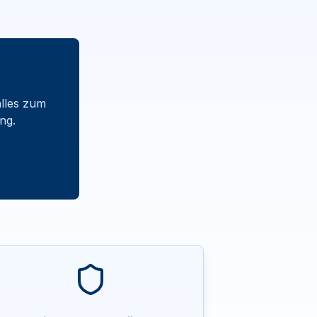
alles zum
ng.