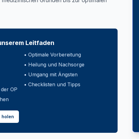
en medizinischen Gründen bis zur optimalen
unserem Leitfaden
• Optimale Vorbereitung
• Heilung und Nachsorge
• Umgang mit Ängsten
• Checklisten und Tipps
f der OP
ehen
n holen