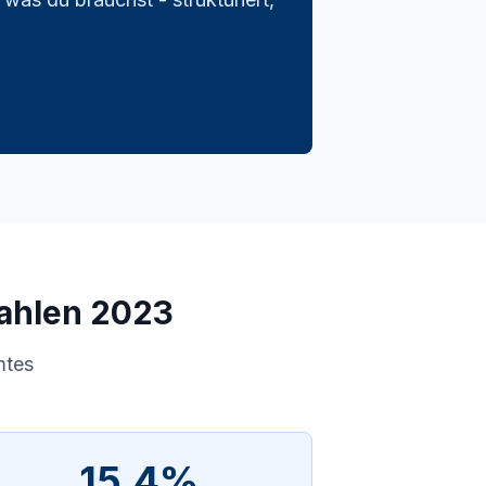
Zahlen 2023
mtes
15,4%