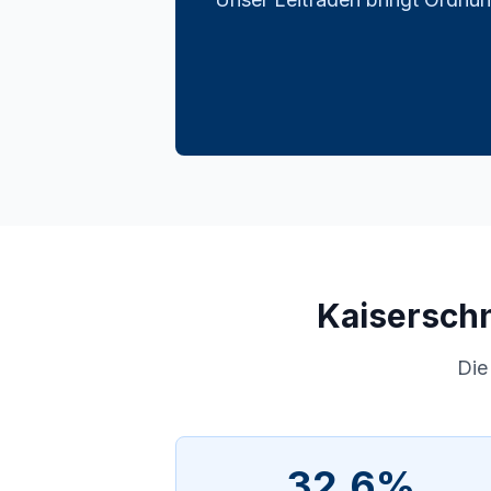
Kaiserschn
Die
32,6%